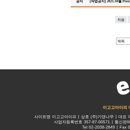
공지
[작업공지] 2021.10월 P
처음
이고고아이피 
사이트명
이고고아이피
상호
(주)기댄나무
대표
사업자등록번호
357-87-00571
통신판
Tel
02-2038-2849
Fax
0