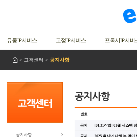
유동IP서비스
고정IP서비스
프록시IP서비
고객센터
공지사항
번호
공지
[01.31작업] 01월 시스템
공지사항
공지
2025 을사년 새해 복 많