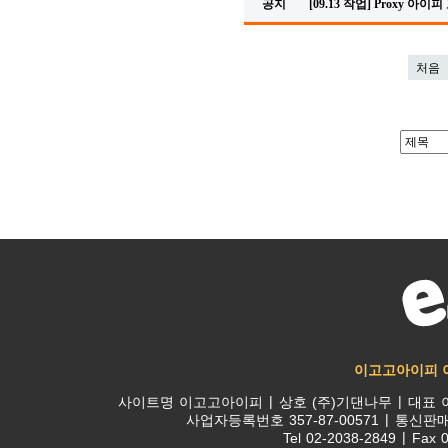
공지
[09.13 작업] Proxy 아
처음
이고고아이피 
사이트명
이고고아이피
상호
(주)기댄나무
대표
사업자등록번호
357-87-00571
통신판
Tel
02-2038-2849
Fax
0