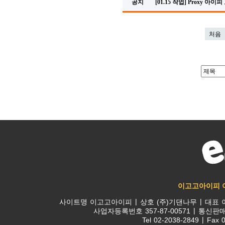
공지
[01.15 작업] Proxy 아
처음
이고고아이피 
사이트명
이고고아이피
상호
(주)기댄나무
대표
사업자등록번호
357-87-00571
통신판
Tel
02-2038-2849
Fax
0