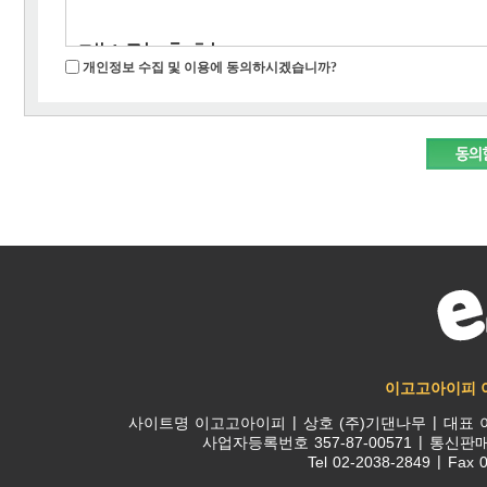
제1장 총칙
제2조 용어의 정의
개인정보 수집 및 이용에 동의하시겠습니까?
주식회사 기댄나무(이하 "회사"
이 약관에서 사용하는 주요 용어
하고 고객님의 개인정보를 안전
지 아니한 것은 관계법령 및 서
보호하기 위해 최선의 노력을 다
정하는 바에 따르며 그 외에는 
회사는 [정보통신망 이용촉진 및
1. egogoip서비스 : egogo
종 법규를 준수하여 고객의권익 
대서비스
최선을 다하고 있습니다
2. 회원 : 휴대폰 본인인증 또
적으로 egogoip 사이트를 이
또한 회사는 개인정보취급 방침이
이고고아이피 
여 개정된 내용을
아이디와 비밀번호를 부여
사이트명
이고고아이피
상호
(주)기댄나무
대표
사업자등록번호
357-87-00571
통신판
홈페이지(
www.egogoip.co.kr
3. 고객 : egogoip 사이트를 
Tel
02-2038-2849
Fax
0