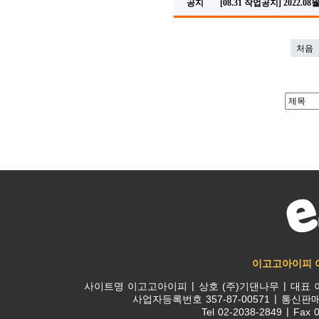
공지
[08.31 작업공지] 2022
처음
이고고아이피 
사이트명
이고고아이피
상호
(주)기댄나무
대표
사업자등록번호
357-87-00571
통신판
Tel
02-2038-2849
Fax
0